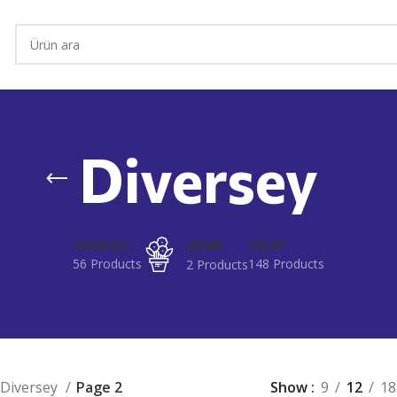
Diversey
DIVERSEY
VIKAN
GENEL
56 Products
148 Products
2 Products
Diversey
Page 2
Show
9
12
18