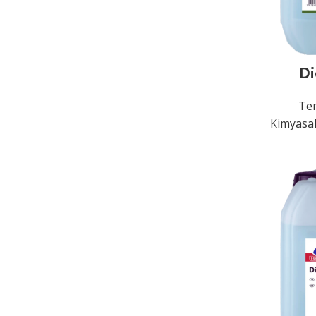
Di
Tem
Kimyasal