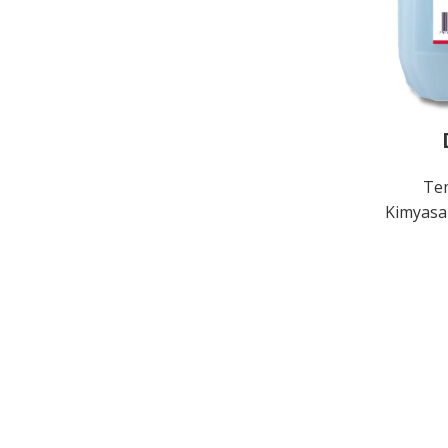
Tem
Kimyasal