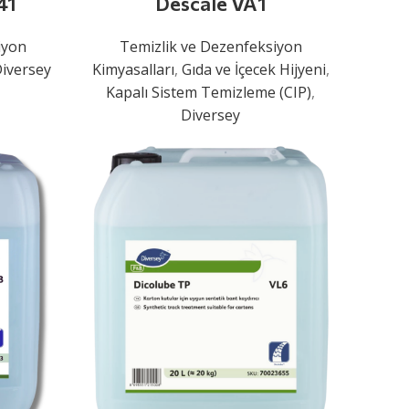
41
Descale VA1
iyon
Temizlik ve Dezenfeksiyon
iversey
Kimyasalları
,
Gıda ve İçecek Hijyeni
,
Kapalı Sistem Temizleme (CIP)
,
Diversey