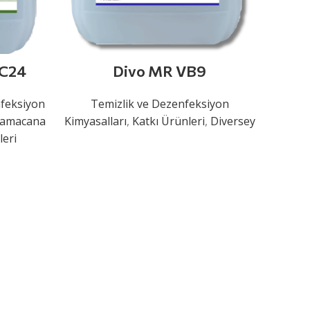
VC24
Divo MR VB9
nfeksiyon
Temizlik ve Dezenfeksiyon
 Damacana
Kimyasalları
,
Katkı Ürünleri
,
Diversey
eri