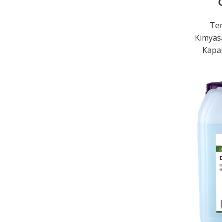
Tem
Kimyasa
Kapal