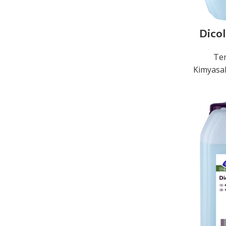
Dicol
Tem
Kimyasal