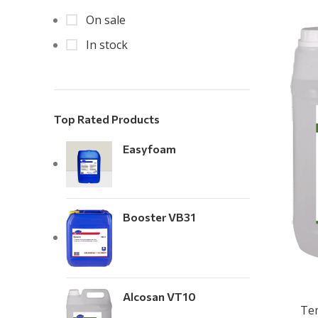
On sale
In stock
Top Rated Products
Easyfoam
Booster VB31
Alcosan VT10
Tem