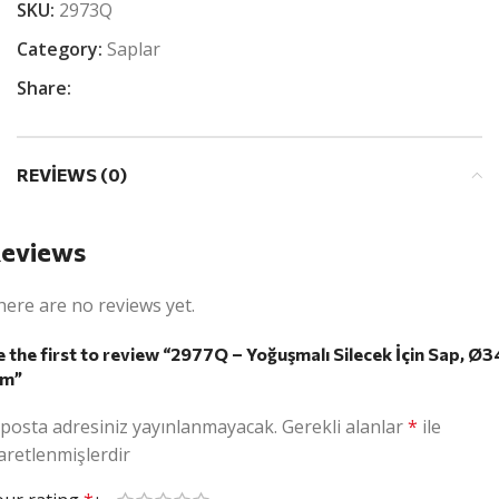
SKU:
2973Q
Category:
Saplar
Share:
REVIEWS (0)
eviews
here are no reviews yet.
 the first to review “2977Q – Yoğuşmalı Silecek İçin Sap, Ø3
m”
-posta adresiniz yayınlanmayacak.
Gerekli alanlar
*
ile
aretlenmişlerdir