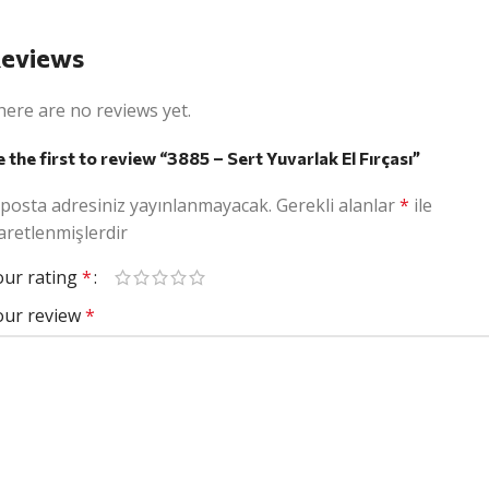
eviews
here are no reviews yet.
 the first to review “3885 – Sert Yuvarlak El Fırçası”
-posta adresiniz yayınlanmayacak.
Gerekli alanlar
*
ile
aretlenmişlerdir
our rating
*
our review
*