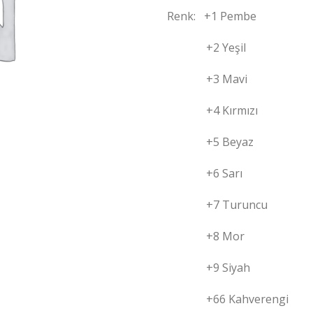
Renk:
+1 Pembe
+2 Yeşil
+3 Mavi
+4 Kırmızı
+5 Beyaz
+6 Sarı
+7 Turuncu
+8 Mor
+9 Siyah
+66 Kahverengi