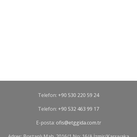
Telefon:
+90 530 220 59 24
Telefon:
‪+90 532 463 99 17‬
E-posta:
ofis@etggida.com.tr
Adres: Bostanlı Mah. 2016/1 No: 16/A İzmir/Karşıyaka