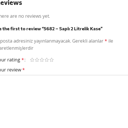
eviews
here are no reviews yet.
 the first to review “5682 – Saplı 2 Litrelik Kase”
-posta adresiniz yayınlanmayacak.
Gerekli alanlar
*
ile
aretlenmişlerdir
our rating
*
our review
*