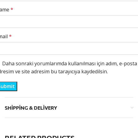
ame
*
mail
*
Daha sonraki yorumlarımda kullanılması için adım, e-posta
resim ve site adresim bu tarayıcıya kaydedilsin.
SHIPPING & DELIVERY
RELATED PRODUCTS