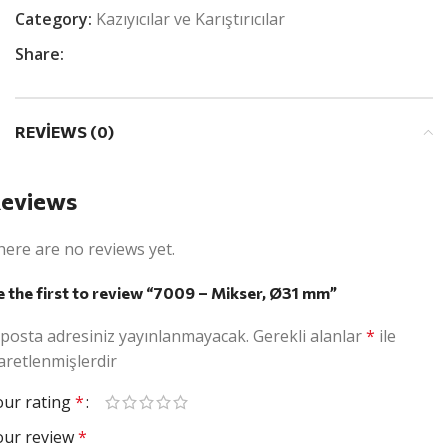
Category:
Kazıyıcılar ve Karıştırıcılar
Share:
REVIEWS (0)
eviews
here are no reviews yet.
e the first to review “7009 – Mikser, Ø31 mm”
-posta adresiniz yayınlanmayacak.
Gerekli alanlar
*
ile
aretlenmişlerdir
our rating
*
our review
*