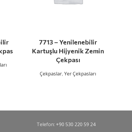
lir
7713 – Yenilenebilir
kpas
Kartuşlu Hijyenik Zemin
Ko
Çekpası
arı
Çekpaslar
,
Yer Çekpasları
Ç
Telefon:
+90 530 220 59 24