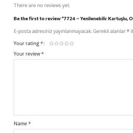
There are no reviews yet.
Be the first to review “7724 – Yenilenebilir Kartuşlu, 
E-posta adresiniz yayınlanmayacak.
Gerekli alanlar
*
i
Your rating
*
Your review
*
Name
*