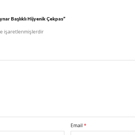
Oynar Başlıklı Hijyenik Çekpas”
le işaretlenmişlerdir
Email
*