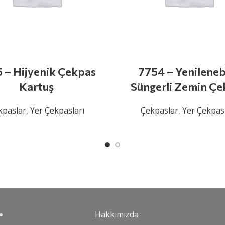
 – Hijyenik Çekpas
7754 – Yenilenebi
Kartuş
Süngerli Zemin Çe
kpaslar
,
Yer Çekpasları
Çekpaslar
,
Yer Çekpasl
Hakkımızda