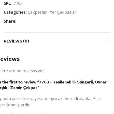
SKU:
7763
Categories:
Çekpaslar
,
Yer Çekpasları
Share:
REVIEWS (0)
eviews
here are no reviews yet.
 the first to review “7763 – Yenilenebilir Süngerli, Oynar
aşlıklı Zemin Çekpas”
-posta adresiniz yayınlanmayacak.
Gerekli alanlar
*
ile
aretlenmişlerdir