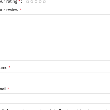
our rating
*
our review
*
ame
*
mail
*