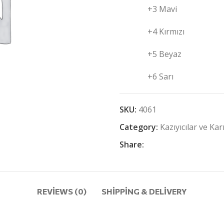
+3 Mavi
+4 Kırmızı
+5 Beyaz
+6 Sarı
SKU:
4061
Category:
Kazıyıcılar ve Karı
Share:
REVIEWS (0)
SHIPPING & DELIVERY