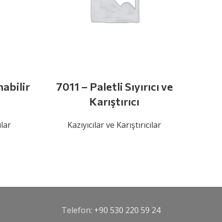
abilir
7011 – Paletli Sıyırıcı ve
7014
Karıştırıcı
De
ılar
Kazıyıcılar ve Karıştırıcılar
K
Telefon:
+90 530 220 59 24